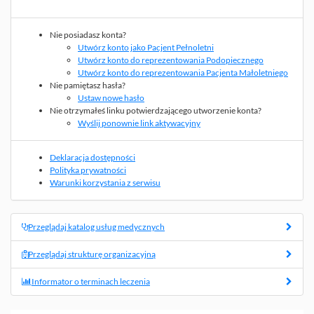
Nie posiadasz konta?
Utwórz konto jako Pacjent Pełnoletni
Utwórz konto do reprezentowania Podopiecznego
Utwórz konto do reprezentowania Pacjenta Małoletniego
Nie pamiętasz hasła?
Ustaw nowe hasło
Nie otrzymałeś linku potwierdzającego utworzenie konta?
Wyślij ponownie link aktywacyjny
Deklaracja dostępności
Polityka prywatności
Warunki korzystania z serwisu
Przeglądaj katalog usług medycznych
Przeglądaj strukturę organizacyjną
Informator o terminach leczenia