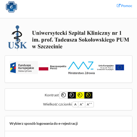
Pomoc
Kontrast
A
A
A
A
Wielkość czcionki
+
++
A
A
A
Wybierz sposób logowania do e-rejestracji